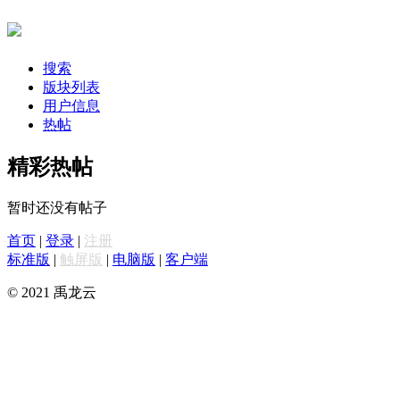
搜索
版块列表
用户信息
热帖
精彩热帖
暂时还没有帖子
首页
|
登录
|
注册
标准版
|
触屏版
|
电脑版
|
客户端
© 2021 禹龙云